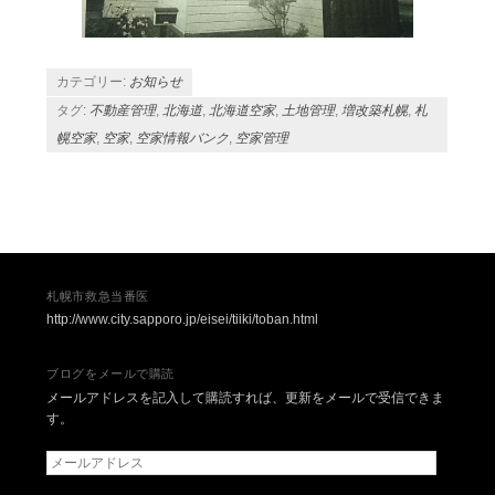
カテゴリー:
お知らせ
タグ:
不動産管理
,
北海道
,
北海道空家
,
土地管理
,
増改築札幌
,
札
幌空家
,
空家
,
空家情報バンク
,
空家管理
投稿ナビゲーション
札幌市救急当番医
http://www.city.sapporo.jp/eisei/tiiki/toban.html
ブログをメールで購読
メールアドレスを記入して購読すれば、更新をメールで受信できま
す。
メ
ー