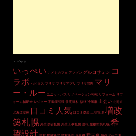
トピック
いっぺい
コ
グルコサミン
こどもカフェ
アマゾン
ラボ
マリ
ハピタス
フリマ
フリマアプリ
フリマ管理
ー・ルー
ユニットバス
リノベーション札幌
リフォーム
リフ
出会い
ォーム補助金
レジャー
不動産管理
住宅建材
修繕
冷風器
北海道
増改
口コミ人気
北海道空家
口コミ塗装
土地管理
築札幌
希
外壁塗装札幌
外壁工事札幌
屋根
屋根塗装札幌
望設計
新栄台
建材
建材格安
建材販売
扇風機
映画グッズ
札