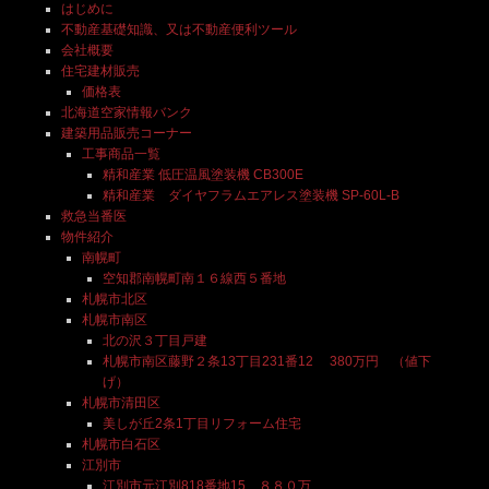
はじめに
不動産基礎知識、又は不動産便利ツール
会社概要
住宅建材販売
価格表
北海道空家情報バンク
建築用品販売コーナー
工事商品一覧
精和産業 低圧温風塗装機 CB300E
精和産業 ダイヤフラムエアレス塗装機 SP-60L-B
救急当番医
物件紹介
南幌町
空知郡南幌町南１６線西５番地
札幌市北区
札幌市南区
北の沢３丁目戸建
札幌市南区藤野２条13丁目231番12 380万円 （値下
げ）
札幌市清田区
美しが丘2条1丁目リフォーム住宅
札幌市白石区
江別市
江別市元江別818番地15 ８８０万