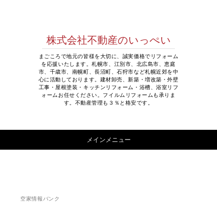
株式会社不動産のいっぺい
まごころで地元の皆様を大切に、誠実価格でリフォーム
を応援いたします。札幌市、江別市、北広島市、恵庭
市、千歳市、南幌町、長沼町、石狩市など札幌近郊を中
心に活動しております。建材卸売、新築・増改築・外壁
工事・屋根塗装・キッチンリフォーム・浴槽、浴室リフ
ォームお任せください。フイルムリフォームも承りま
す。不動産管理も３％と格安です。
コンテンツへ移動
メインメニュー
空家情報バンク