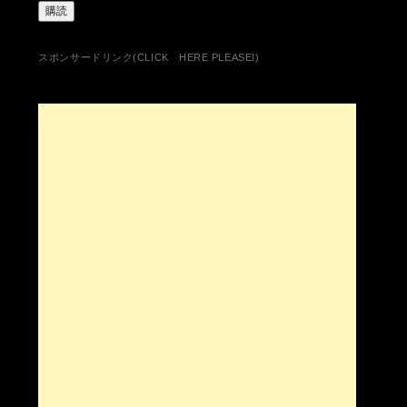
ル
ア
ド
レ
スポンサードリンク(CLICK HERE PLEASE!)
ス