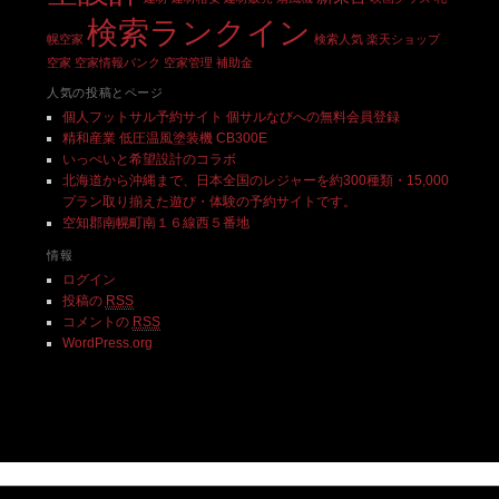
検索ランクイン
幌空家
検索人気
楽天ショップ
空家
空家情報バンク
空家管理
補助金
人気の投稿とページ
個人フットサル予約サイト 個サルなびへの無料会員登録
精和産業 低圧温風塗装機 CB300E
いっぺいと希望設計のコラボ
北海道から沖縄まで、日本全国のレジャーを約300種類・15,000
プラン取り揃えた遊び・体験の予約サイトです。
空知郡南幌町南１６線西５番地
情報
ログイン
投稿の
RSS
コメントの
RSS
WordPress.org