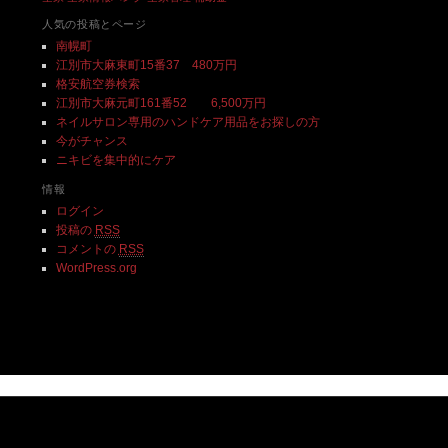
人気の投稿とページ
南幌町
江別市大麻東町15番37 480万円
格安航空券検索
江別市大麻元町161番52 6,500万円
ネイルサロン専用のハンドケア用品をお探しの方
今がチャンス
ニキビを集中的にケア
情報
ログイン
投稿の
RSS
コメントの
RSS
WordPress.org