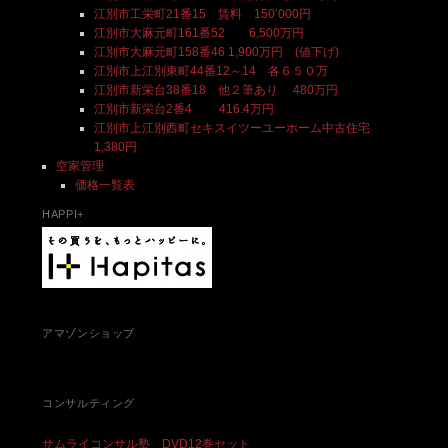
江別市工栄町21番15 賃料 150’000円
江別市大麻元町161番52 6,500万円
江別市大麻元町158番46 1,900万円 (値下げ)
江別市上江別東町44番12～14 各６５０万
江別市新栄台38番18 他２筆あり 480万円
江別市新栄台2番4 416.4万円
江別市上江別西町セキスイツーユーホーム中古住宅
1,380円
空家管理
価格一覧表
HAPPI+
アマゾンショップ
コンサルティング
サムライコンサル塾 DVD12巻セット