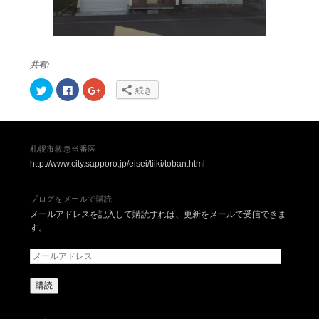
共有:
ク
Facebook
ク
続き
リ
で
リ
ッ
共
ッ
ク
有
ク
し
す
し
て
る
て
Twitter
に
Google+
で
は
で
札幌市救急当番医
共
ク
共
有
リ
有
http://www.city.sapporo.jp/eisei/tiiki/toban.html
(新
ッ
(新
し
ク
し
い
し
い
ウ
て
ウ
ブログをメールで購読
ィ
く
ィ
メールアドレスを記入して購読すれば、更新をメールで受信できま
ン
だ
ン
ド
さ
ド
す。
ウ
い
ウ
で
(新
で
開
し
開
メ
き
い
き
ま
ウ
ま
ー
す)
ィ
す)
ル
ン
ド
ア
ウ
で
ド
開