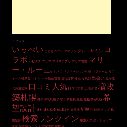
トピック
いっぺい
コ
グルコサミン
こどもカフェ
アマゾン
ラボ
マリ
ハピタス
フリマ
フリマアプリ
フリマ管理
ー・ルー
ユニットバス
リノベーション札幌
リフォーム
リフ
出会い
ォーム補助金
レジャー
不動産管理
住宅建材
修繕
冷風器
北海道
増改
口コミ人気
北海道空家
口コミ塗装
土地管理
築札幌
希
外壁塗装札幌
外壁工事札幌
屋根
屋根塗装札幌
望設計
新栄台
建材
建材格安
建材販売
扇風機
映画グッズ
札
検索ランクイン
幌空家
検索人気
楽天ショップ
空家
空家情報バンク
空家管理
補助金