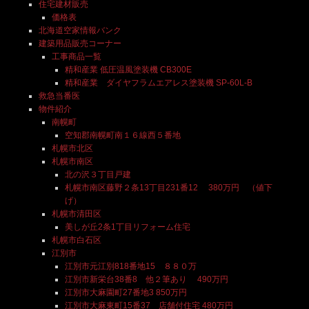
住宅建材販売
価格表
北海道空家情報バンク
建築用品販売コーナー
工事商品一覧
精和産業 低圧温風塗装機 CB300E
精和産業 ダイヤフラムエアレス塗装機 SP-60L-B
救急当番医
物件紹介
南幌町
空知郡南幌町南１６線西５番地
札幌市北区
札幌市南区
北の沢３丁目戸建
札幌市南区藤野２条13丁目231番12 380万円 （値下
げ）
札幌市清田区
美しが丘2条1丁目リフォーム住宅
札幌市白石区
江別市
江別市元江別818番地15 ８８０万
江別市新栄台38番8 他２筆あり 490万円
江別市大麻園町27番地3 850万円
江別市大麻東町15番37 店舗付住宅 480万円