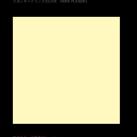
レ
スポンサードリンク(CLICK HERE PLEASE!)
き
ま
ス
す)