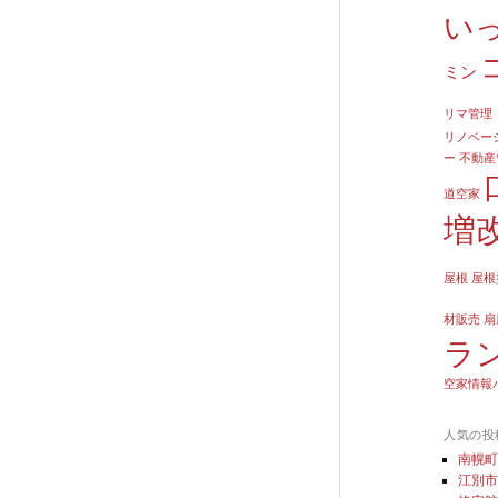
い
ミン
リマ管理
リノベー
ー
不動産
道空家
増
屋根
屋根
材販売
扇
ラ
空家情報
人気の投
南幌
江別市