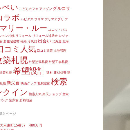
っぺい
グルコサ
こどもカフェ
アマゾン
コラボ
ハピタス
フリマ
フリマアプリ
フ
マリー・ルー
ユニットバス
ション札幌
リフォーム
リフォーム補助金
レジャ
出会い
管理
住宅建材
修繕
冷風器
北海道
北海
口コミ人気
口コミ塗装
土地管理
改築札幌
外壁塗装札幌
外壁工事札幌
希望設計
塗装札幌
建材
建材格安
建
検索
新栄台
風機
映画グッズ
札幌空家
ンクイン
検索人気
楽天ショップ
空家
バンク
空家管理
補助金
稿とページ
町
大麻東町15番37 480万円