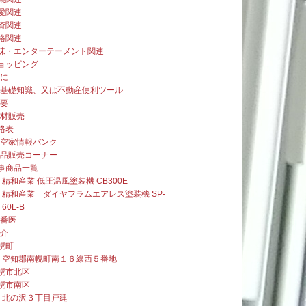
愛関連
資関連
格関連
味・エンターテーメント関連
ョッピング
めに
産基礎知識、又は不動産便利ツール
概要
建材販売
格表
道空家情報バンク
用品販売コーナー
事商品一覧
精和産業 低圧温風塗装機 CB300E
精和産業 ダイヤフラムエアレス塗装機 SP-
60L-B
当番医
紹介
幌町
空知郡南幌町南１６線西５番地
幌市北区
幌市南区
北の沢３丁目戸建