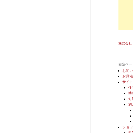
株式会社
固定ペー
お問
お見
サイ
住
塗
対
施
ショ
起