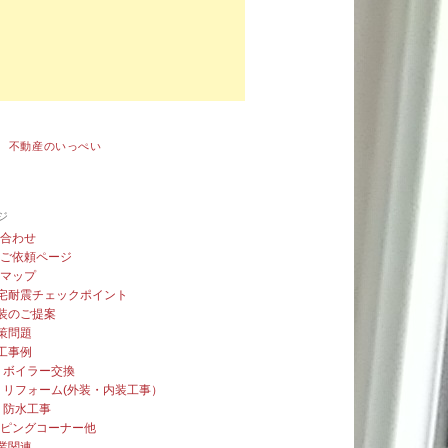
 不動産のいっぺい
ジ
い合わせ
積ご依頼ページ
トマップ
宅耐震チェックポイント
装のご提案
策問題
工事例
ボイラー交換
リフォーム(外装・内装工事）
防水工事
ッピングコーナー他
業関連