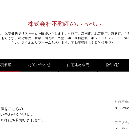
株式会社不動産のいっぺい
に、誠実価格でリフォームを応援いたします。札幌市、江別市、北広島市、恵庭市、千
ております。建材卸売、新築・増改築・外壁工事・屋根塗装・キッチンリフォーム・浴
さい。フイルムリフォームも承ります。不動産管理も３％と格安です。
見積依頼
お問い合わせ
住宅建材販売
物件紹介
札幌市救
http://ww
見積をこちらの
問い合わせください。
した後にお見積いたします。
ブログを
メールア