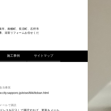
歳市、南幌町、長沼町、石狩市
槽、浴室リフォームお任せくだ
施工事例
サイトマップ
急当番医
w.city.sapporo.jp/eisei/tiiki/toban.html
メールで購読
ドレスを記入して購読すれば、更新をメール