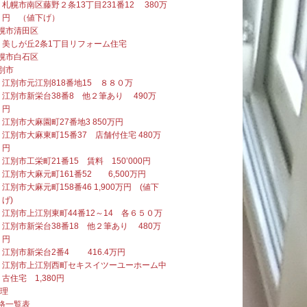
札幌市南区藤野２条13丁目231番12 380万
円 （値下げ）
幌市清田区
美しが丘2条1丁目リフォーム住宅
幌市白石区
別市
江別市元江別818番地15 ８８０万
江別市新栄台38番8 他２筆あり 490万
円
江別市大麻園町27番地3 850万円
江別市大麻東町15番37 店舗付住宅 480万
円
江別市工栄町21番15 賃料 150’000円
江別市大麻元町161番52 6,500万円
江別市大麻元町158番46 1,900万円 (値下
げ)
江別市上江別東町44番12～14 各６５０万
江別市新栄台38番18 他２筆あり 480万
円
江別市新栄台2番4 416.4万円
江別市上江別西町セキスイツーユーホーム中
古住宅 1,380円
管理
格一覧表