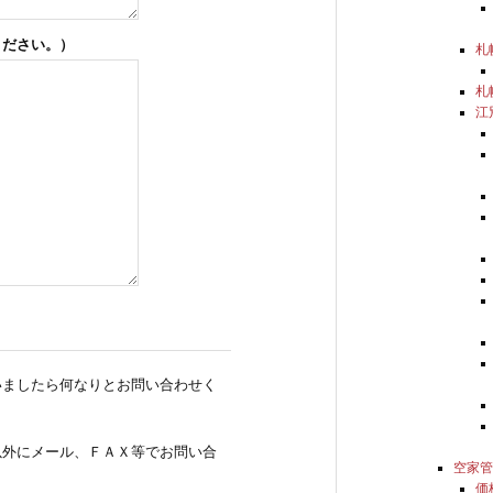
ください。）
札
札
江
いましたら何なりとお問い合わせく
以外にメール、ＦＡＸ等でお問い合
空家
価