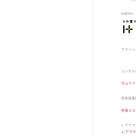
HAPPI+
アマゾン
コンサル
サムライ
塗装屋集
年収２０
レアでマ
レアで