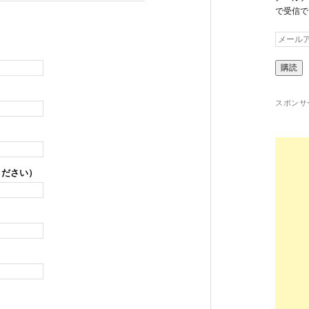
で受信で
メ
ー
ル
ア
ド
レ
スポンサー
ス
ください）