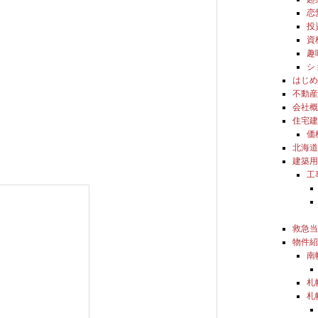
恋
投
資
趣
シ
はじ
不動
会社
住宅
価
北海
建築
工
救急
物件
南
札
札