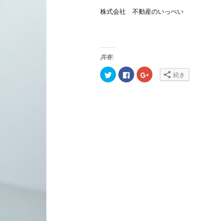
株式会社 不動産のいっぺい
共有:
ク
Facebook
ク
続き
リ
で
リ
ッ
共
ッ
ク
有
ク
し
す
し
て
る
て
Twitter
に
Google+
で
は
で
共
ク
共
有
リ
有
(新
ッ
(新
し
ク
し
い
し
い
ウ
て
ウ
ィ
く
ィ
ン
だ
ン
ド
さ
ド
ウ
い
ウ
で
(新
で
開
し
開
き
い
き
ま
ウ
ま
す)
ィ
す)
ン
ド
ウ