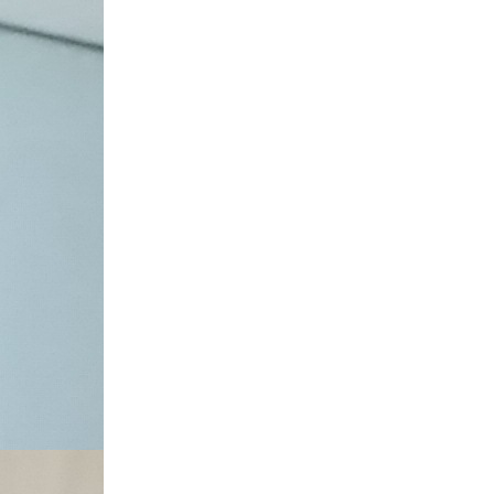
で
開
き
ま
す)