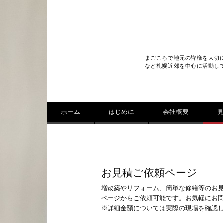
まごころで地元の皆様を大切
など札幌近郊を中心に活動し
コンテンツへ移動
ホーム
はじめに
会社概要
お見積ご依頼ページ
増改築やリフォーム、簡単な修繕等のお
ページからご依頼可能です。お気軽にお
※詳細金額については実際の現場を確認