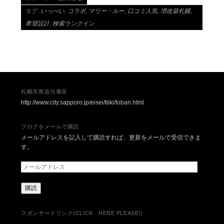
タグ:
いっぺい
,
コラボ
,
マリー・ルー
,
口コミ人気
,
増改築札幌
,
希望設計
,
検索ランクイン
投稿ナビゲーション
札幌市救急当番医
http://www.city.sapporo.jp/eisei/tiiki/toban.html
ブログをメールで購読
メールアドレスを記入して購読すれば、更新をメールで受信できま
す。
メ
ー
ル
ア
ド
レ
スポンサードリンク(CLICK HERE PLEASE!)
ス