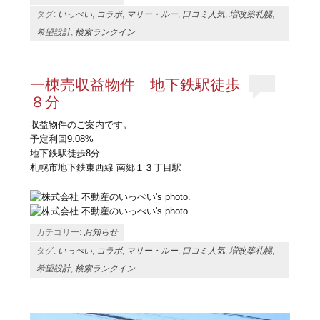
タグ:
いっぺい
,
コラボ
,
マリー・ルー
,
口コミ人気
,
増改築札幌
,
希望設計
,
検索ランクイン
一棟売収益物件 地下鉄駅徒歩
８分
収益物件のご案内です。
予定利回9.08%
地下鉄駅徒歩8分
札幌市地下鉄東西線 南郷１３丁目駅
カテゴリー:
お知らせ
タグ:
いっぺい
,
コラボ
,
マリー・ルー
,
口コミ人気
,
増改築札幌
,
希望設計
,
検索ランクイン