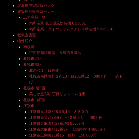
北海道空家情報バンク
建築用品販売コーナー
工事商品一覧
精和産業 低圧温風塗装機 CB300E
精和産業 ダイヤフラムエアレス塗装機 SP-60L-B
救急当番医
物件紹介
南幌町
空知郡南幌町南１６線西５番地
札幌市北区
札幌市南区
北の沢３丁目戸建
札幌市南区藤野２条13丁目231番12 380万円 （値下
げ）
札幌市清田区
美しが丘2条1丁目リフォーム住宅
札幌市白石区
江別市
江別市元江別818番地15 ８８０万
江別市新栄台38番8 他２筆あり 490万円
江別市大麻園町27番地3 850万円
江別市大麻東町15番37 店舗付住宅 480万円
江別市工栄町21番15 賃料 150’000円