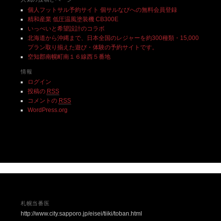
個人フットサル予約サイト 個サルなびへの無料会員登録
精和産業 低圧温風塗装機 CB300E
いっぺいと希望設計のコラボ
北海道から沖縄まで、日本全国のレジャーを約300種類・15,000
プラン取り揃えた遊び・体験の予約サイトです。
空知郡南幌町南１６線西５番地
情報
ログイン
投稿の
RSS
コメントの
RSS
WordPress.org
札幌当番医
http://www.city.sapporo.jp/eisei/tiiki/toban.html