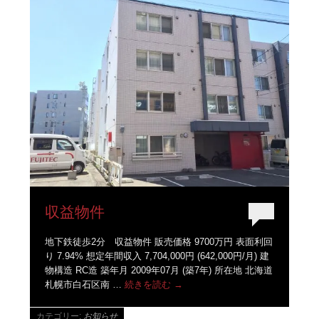
収益物件
地下鉄徒歩2分 収益物件 販売価格 9700万円 表面利回
り 7.94% 想定年間収入 7,704,000円 (642,000円/月) 建
物構造 RC造 築年月 2009年07月 (築7年) 所在地 北海道
札幌市白石区南 …
続きを読む
→
カテゴリー:
お知らせ