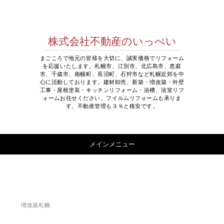
株式会社不動産のいっぺい
まごころで地元の皆様を大切に、誠実価格でリフォーム
を応援いたします。札幌市、江別市、北広島市、恵庭
市、千歳市、南幌町、長沼町、石狩市など札幌近郊を中
心に活動しております。建材卸売、新築・増改築・外壁
工事・屋根塗装・キッチンリフォーム・浴槽、浴室リフ
ォームお任せください。フイルムリフォームも承りま
す。不動産管理も３％と格安です。
コンテンツへ移動
メインメニュー
増改築札幌