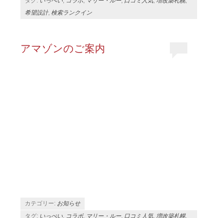
タグ:
いっぺい
,
コラボ
,
マリー・ルー
,
口コミ人気
,
増改築札幌
,
希望設計
,
検索ランクイン
アマゾンのご案内
カテゴリー:
お知らせ
タグ:
いっぺい
,
コラボ
,
マリー・ルー
,
口コミ人気
,
増改築札幌
,