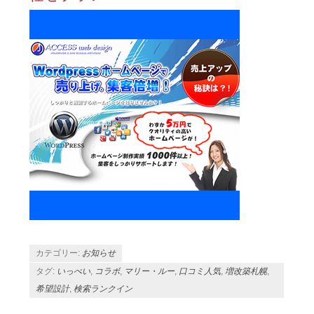
カテゴリー:
お知らせ
タグ:
いっぺい
,
コラボ
,
マリー・ルー
,
口コミ人気
,
増改築札幌
,
希望設計
,
検索ランクイン