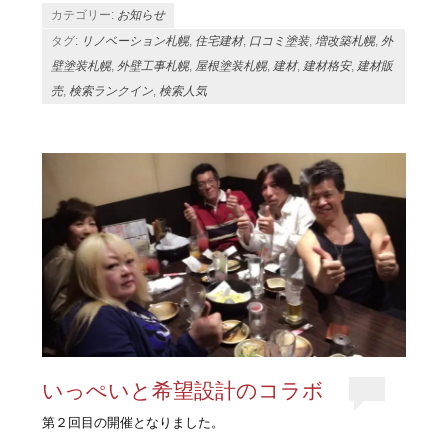
カテゴリー:
お知らせ
タグ:
リノベーション札幌
,
住宅建材
,
口コミ塗装
,
増改築札幌
,
外
壁塗装札幌
,
外壁工事札幌
,
屋根塗装札幌
,
建材
,
建材格安
,
建材販
売
,
検索ランクイン
,
検索人気
いっぺいと希望設計のコラボ
第２回目の開催となりました。