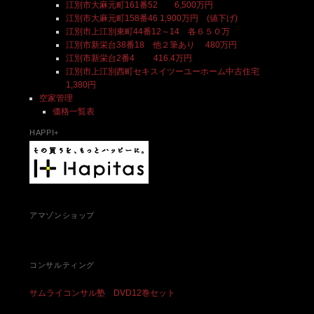
江別市大麻元町161番52 6,500万円
江別市大麻元町158番46 1,900万円 (値下げ)
江別市上江別東町44番12～14 各６５０万
江別市新栄台38番18 他２筆あり 480万円
江別市新栄台2番4 416.4万円
江別市上江別西町セキスイツーユーホーム中古住宅
1,380円
空家管理
価格一覧表
HAPPI+
アマゾンショップ
コンサルティング
サムライコンサル塾 DVD12巻セット