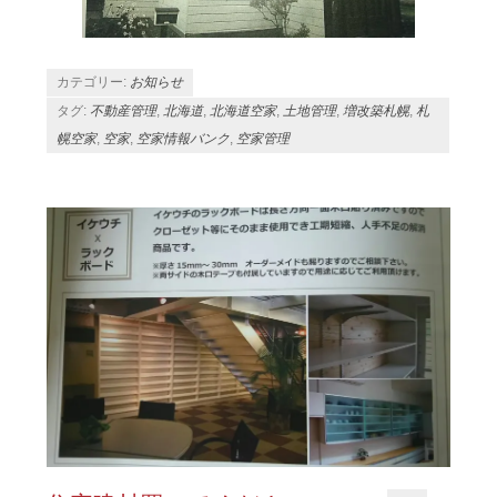
カテゴリー:
お知らせ
タグ:
不動産管理
,
北海道
,
北海道空家
,
土地管理
,
増改築札幌
,
札
幌空家
,
空家
,
空家情報バンク
,
空家管理