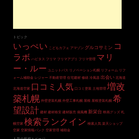
トピック
いっぺい
コ
グルコサミン
こどもカフェ
アマゾン
ラボ
マリ
ハピタス
フリマ
フリマアプリ
フリマ管理
ー・ルー
ユニットバス
リノベーション札幌
リフォーム
リフ
出会い
ォーム補助金
レジャー
不動産管理
住宅建材
修繕
冷風器
北海道
増改
口コミ人気
北海道空家
口コミ塗装
土地管理
築札幌
希
外壁塗装札幌
外壁工事札幌
屋根
屋根塗装札幌
望設計
新栄台
建材
建材格安
建材販売
扇風機
映画グッズ
札
検索ランクイン
幌空家
検索人気
楽天ショップ
空家
空家情報バンク
空家管理
補助金
人気の投稿とページ